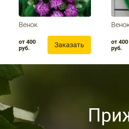
Венок
Вено
от 400
от 400
Заказать
руб.
руб.
При