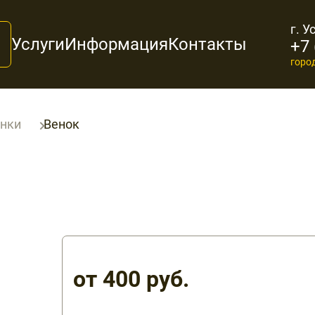
г. У
Услуги
Информация
Контакты
+7 
горо
Венок
нки
от 400 руб.