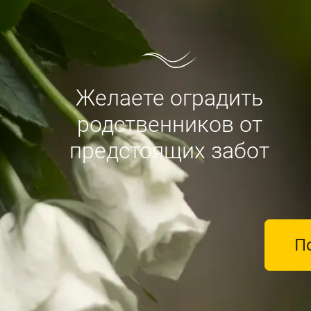
Желаете оградить
родственников от
предстоящих забот
П