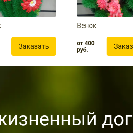
к
Венок
от 400
Заказать
Заказ
руб.
жизненный дог