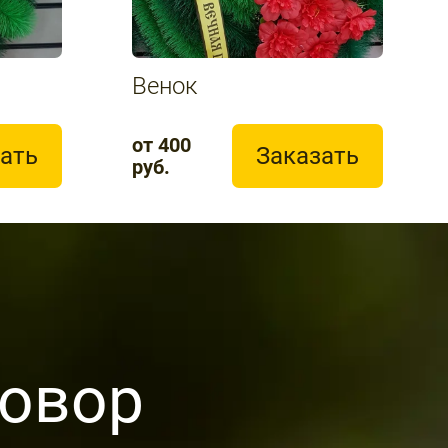
Венок
от 400
ать
Заказать
руб.
овор